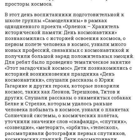
просторы космоса.
В этот день воспитанники подготовительной к
школе группы «Самоделкины» в рамках
однодневного проекта «Орленок – Хранитель
исторической памяти: День космонавтики»
познакомились с историей освоения космоса, о
первом полете человека в космос, узнали много
новых профессий, связанных с космонавтикой и
получили большой заряд положительных эмоций.
Для ребят было проведено тематическое занятие
«Этот загадочный космос». Дети познакомились с
историей возникновения праздника «День
космонавтики», слушали рассказы о Юрии
Гагарине и других героях, которые покорили
космос, таких как Леонов, Терешкова, Титов и
других. Слушали рассказы о знаменитых собаках
Белке и Стрелке, которым удалось раньше
человека побывать в космосе, узнали о планетах
Солнечной системы, о космических полётах,
уточнили значение слов «скафандр», «спутник»,
«созвездие», «метеорит», «орбита», «телескоп»,
рассматривали фотографии первых спутников,
космических станций. Дети рассматривали