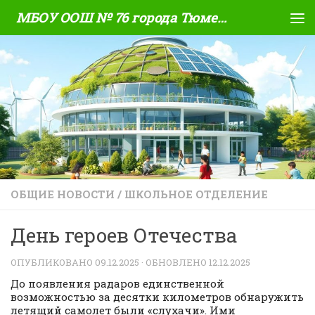
МБОУ ООШ № 76 города Тюмени
Skip to content
ОБЩИЕ НОВОСТИ
/
ШКОЛЬНОЕ ОТДЕЛЕНИЕ
День героев Отечества
ОПУБЛИКОВАНО
09.12.2025
· ОБНОВЛЕНО
12.12.2025
До появления радаров единственной
возможностью за десятки километров обнаружить
летящий самолет были «слухачи». Ими