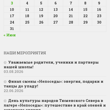
3
4
5
6
7
8
9
10
11
12
13
14
15
16
17
18
19
20
21
22
23
24
25
26
27
28
29
30
31
« Июн
НАШИ МЕРОПРИЯТИЯ
Уважаемые родители, ученики и партнеры
нашей школы!
03.08.2026
Финал смены «Непоседы»: энергия, подарки и
танцы до упаду!
22.06.2026
День культуры народов Тюменского Севера в
лагере «Непоседы»: путешествие в край оленей и
северного сияния.