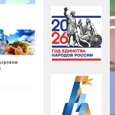
здоровом
и