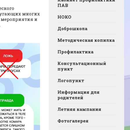
ПАВ
еского
 пугающих многих
НОКО
е мероприятия и
.
Доброшкола
Методическая копилка
Профилактика
Консультационный
пункт
Логопункт
Информация для
родителей
Летняя кампания
Фотогалерея