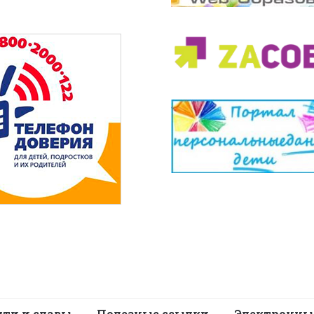
яти и славы
Полезные ссылки
Электронны