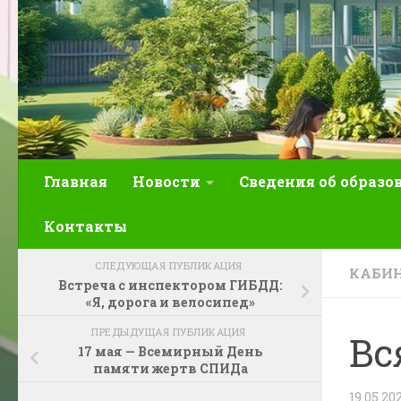
Главная
Новости
Сведения об образо
Контакты
СЛЕДУЮЩАЯ ПУБЛИКАЦИЯ
КАБИН
Встреча с инспектором ГИБДД:
«Я, дорога и велосипед»
ПРЕДЫДУЩАЯ ПУБЛИКАЦИЯ
Вс
17 мая — Всемирный День
памяти жертв СПИДа
19.05.20