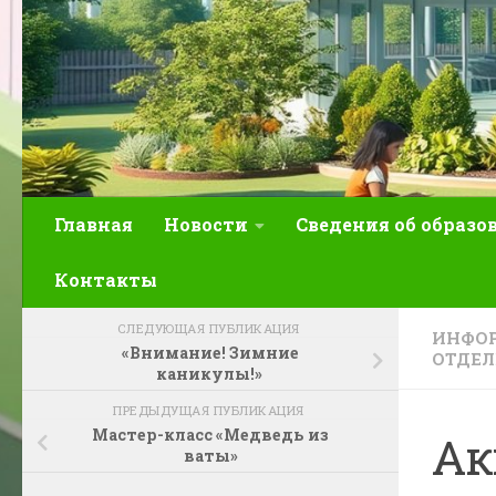
Главная
Новости
Сведения об образо
Контакты
СЛЕДУЮЩАЯ ПУБЛИКАЦИЯ
ИНФОР
«Внимание! Зимние
ОТДЕЛ
каникулы!»
ПРЕДЫДУЩАЯ ПУБЛИКАЦИЯ
Мастер-класс «Медведь из
Ак
ваты»