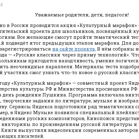
24
Уважаемые родители, дети, педагоги!
но в России проводится акция «Культурный марафон» 
тительский проекта для школьников, посвящённый ку
огиям. Все желающие смогут пройти тематический тест
й подведёт итог предыдущих этапов марафона. Для дос
зарегистрироваться
на сайте проекта.
В нём собраны в
года — «Русские классики через призму технологий». Чт
кольникам пригодятся находчивость, умение логичес
ить неочевидные параллели. Материалы теста подобр
 участник смог узнать что-то новое о русской классич
 году «Культурный марафон» — совместный проект Янде
ерства культуры РФ и Министерства просвещения РФ —
в день рождения Пушкина. Программа включала викто
, творческие задания по литературе, музыке и изобра
тву. Сервисы Яндекса подготовили ряд тематических с
ер, в Яндекс Музыке появился специальный плейлист
едениями русских композиторов, Кинопоиск представ
 викторины по произведениям русской литературы и и
 Книги выпустили видеолекции современных авторов 
ющих писателей.