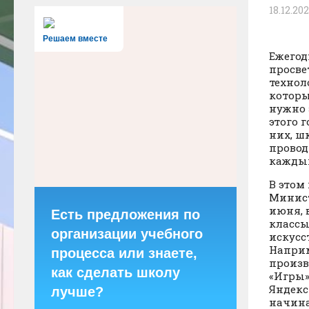
18.12.20
Решаем вместе
Ежегод
просве
технол
которы
нужно 
этого 
них, ш
провод
каждый
В этом
Минист
июня, 
Есть предложения по
классы
организации учебного
искусс
Наприм
процесса или знаете,
произв
как сделать школу
«Игры»
Яндекс
лучше?
начина