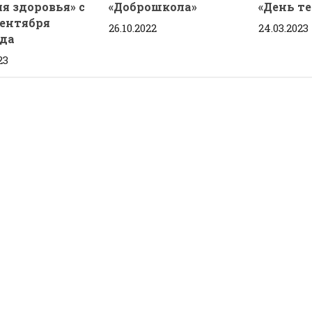
я здоровья» с
«Доброшкола»
«День т
сентября
26.10.2022
24.03.2023
ода
23