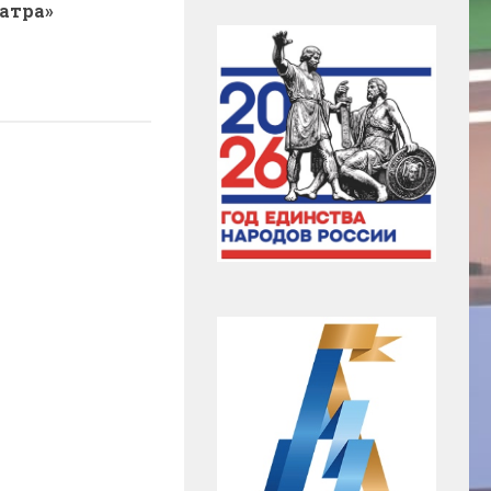
еатра»