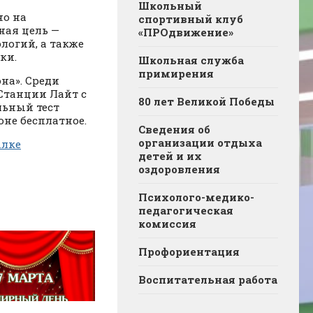
Школьный
но на
спортивный клуб
ная цель —
«ПРОдвижение»
логий, а также
ки.
Школьная служба
примирения
на». Среди
Станции Лайт с
80 лет Великой Победы
льный тест
оне бесплатное.
Сведения об
организации отдыха
ылке
детей и их
оздоровления
Психолого-медико-
педагогическая
комиссия
Профориентация
Воспитательная работа