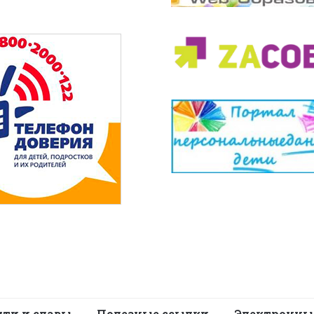
яти и славы
Полезные ссылки
Электронны