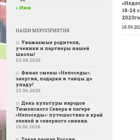
«Недел
« Июн
18-24 
2023г
18.09.20
НАШИ МЕРОПРИЯТИЯ
Уважаемые родители,
ученики и партнеры нашей
школы!
03.08.2026
Финал смены «Непоседы»:
энергия, подарки и танцы до
упаду!
22.06.2026
День культуры народов
Тюменского Севера в лагере
«Непоседы»: путешествие в край
оленей и северного сияния.
19.06.2026
Такая разная Россия…