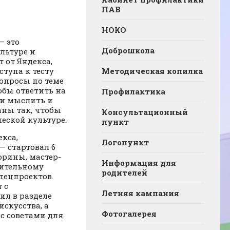
ПАВ
НОКО
— это
Доброшкола
льтуре и
 от Яндекса,
тупа к тесту
Методическая копилка
опросы по теме
обы ответить на
Профилактика
ки мыслить и
аны так, чтобы
Консультационный
еской культуре.
пункт
кса,
Логопункт
 стартовал 6
рины, мастер-
Информация для
зительному
родителей
пецпроектов.
 с
Летняя кампания
ил в разделе
скусства, а
Фотогалерея
с советами для